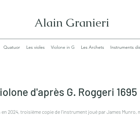
Alain Granieri
Quatuor
Les violes
Violone in G
Les Archets
Instruments di
iolone d'après G. Roggeri 1695
n en 2024, troisième copie de l'instrument joué par James Munro, me